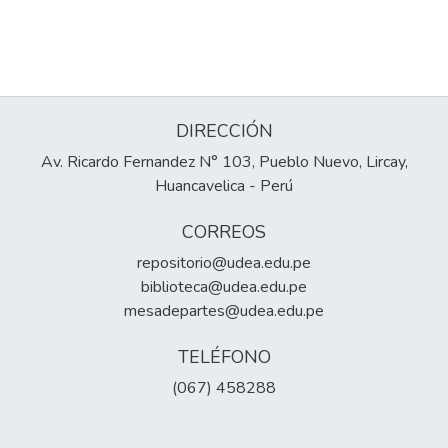
DIRECCIÓN
Av. Ricardo Fernandez N° 103, Pueblo Nuevo, Lircay,
Huancavelica - Perú
CORREOS
repositorio@udea.edu.pe
biblioteca@udea.edu.pe
mesadepartes@udea.edu.pe
TELÉFONO
(067) 458288